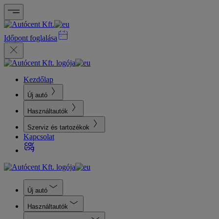
Időpont foglalása
Kezdőlap
Új autó
Használtautók
Szerviz és tartozékok
Kapcsolat
Új autó
Használtautók