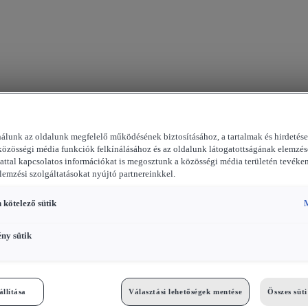
nálunk az oldalunk megfelelő működésének biztosításához, a tartalmak és hirdetés
közösségi média funkciók felkínálásához és az oldalunk látogatottságának elemzés
attal kapcsolatos információkat is megosztunk a közösségi média területén tevéke
elemzési szolgáltatásokat nyújtó partnereinkkel.
 kötelező sütik
M
ény sütik
állítása
Választási lehetőségek mentése
Összes süt