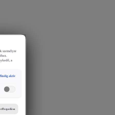
ek személyre
éhez.
nykedő, a
indig aktív
i elfogadása