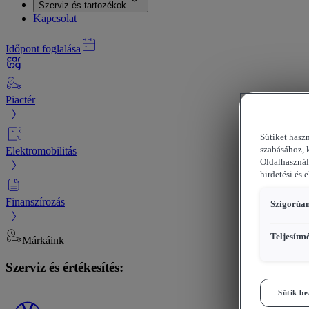
Szerviz és tartozékok
Kapcsolat
Időpont foglalása
Piactér
Sütiket hasz
Elektromobilitás
szabásához, 
Oldalhasznál
hirdetési és 
Finanszírozás
Szigorúan
Teljesítm
Márkáink
Szerviz és értékesítés:
Sütik be