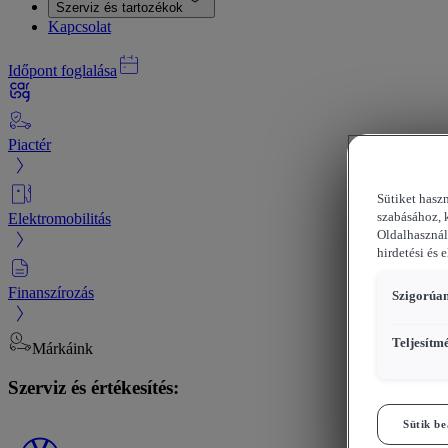
Szerviz és tartozékok
Kapcsolat
Időpont foglalása
Piactér
Sütiket hasz
Elektromobilitás
szabásához, 
Oldalhasznál
hirdetési és 
Finanszírozás
Szigorúan
Teljesítm
Márkáink
Szerviz és értékesítés:
Sütik be