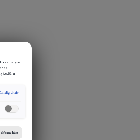
ek személyre
éhez.
nykedő, a
indig aktív
i elfogadása