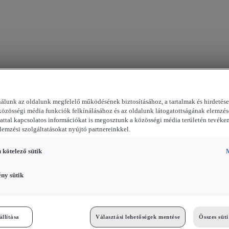
nálunk az oldalunk megfelelő működésének biztosításához, a tartalmak és hirdetés
közösségi média funkciók felkínálásához és az oldalunk látogatottságának elemzés
attal kapcsolatos információkat is megosztunk a közösségi média területén tevéke
elemzési szolgáltatásokat nyújtó partnereinkkel.
 kötelező sütik
M
ény sütik
állítása
Választási lehetőségek mentése
Összes süt