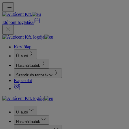
Időpont foglalása
Kezdőlap
Új autó
Használtautók
Szerviz és tartozékok
Kapcsolat
Új autó
Használtautók